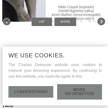
LIST
SHARE
Mattheuspassie - J.S. Bach - Met Concerto Currende, de
Kon.Gentse Oratoriumvereniging en het Kinderkoor Opera
WE USE COOKIES.
Vlaanderen olv Erik Van Nevel
The Charles Dekeyser website uses cookies to
Solisten : Hilde Coppé (sopraan), Daniel Elgersma (altus), Kevin
improve your browsing experience. By continuing to
Skelton (tenor-evangelist), Jan Caals (tenor-aria's), Charles
use this website, you explicitly agree to this.
Dekeyser( bas-Christus) en Michiel Meijer (bas-aria's)
MORE
I UNDERSTAND!
INFORMATION
Dinsdag 31 maart 2015 - O.L.V. St.Pieterskerk , Gent -
19u30