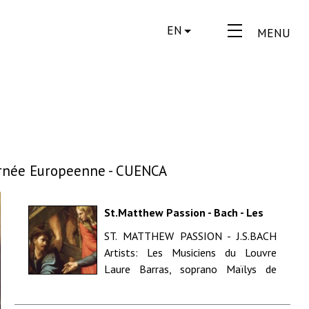
EN
MENU
ournée Europeenne - CUENCA
St.Matthew Passion - Bach - Les
Musiciens du Louvre - Marc
ST. MATTHEW PASSION - J.S.BACH
Minkowski - Tournée Europeenne -
Artists: Les Musiciens du Louvre
MURCIA
Laure Barras, soprano Maïlys de
Villoutreys, soprano Hele...