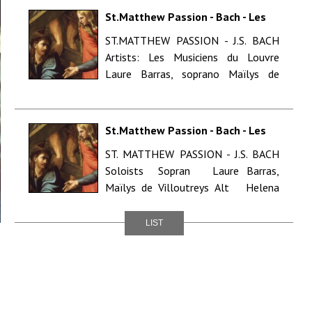
St.Matthew Passion - Bach - Les
Musiciens du Louvre - Marc
ST.MATTHEW PASSION - J.S. BACH
Minkowski - Tournée Europeenne -
Artists: Les Musiciens du Louvre
OVIEDO
Laure Barras, soprano Maïlys de
Villoutreys, soprano Hele...
St.Matthew Passion - Bach - Les
Musiciens du Louvre - Marc
ST. MATTHEW PASSION - J.S. BACH
Minkowski - Tournée Europeenne -
Soloists Sopran Laure Barras,
ZARAGOZA
Maïlys de Villoutreys Alt Helena
Rasker, Ow...
LIST