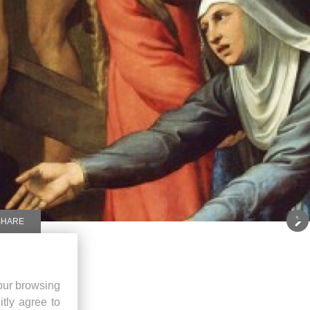
SHARE
our browsing
itly agree to