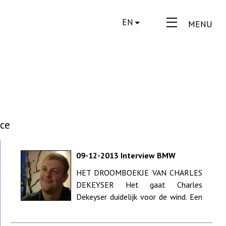
EN
MENU
ice
09-12-2013 Interview BMW
Daeninck Magazine - Het
HET DROOMBOEKJE VAN CHARLES
droomboekje van Charles
DEKEYSER Het gaat Charles
Dekeyser
Dekeyser duidelijk voor de wind. Een
steeds groter deel van zijn tijd mag
de jonge Gent...