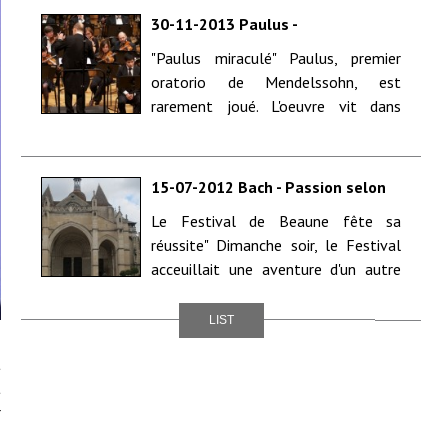
30-11-2013 Paulus -
F.Mendelssohn - Music Chapel
"Paulus miraculé" Paulus, premier
Festival The Romantics - Flagey -
oratorio de Mendelssohn, est
Brussels Philharmonic - Vlaams
radio koor - Octopus symfonisch
rarement joué. L'oeuvre vit dans
koor - Solisten Muziekkapel
l'ombre d&#...
Koningin Elisabeth, o.l.v. Arvo
Volmer
15-07-2012 Bach - Passion selon
Saint-Matthieu - Marc Minkowski -
Le Festival de Beaune fête sa
Les Musiciens du Louvre -
réussite" Dimanche soir, le Festival
Basilique Notre-Dame - Beaune -
15/07/12
acceuillait une aventure d'un autre
type : l'e...
LIST
t
t
r
,