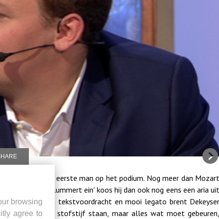
SHARE
pranen eindelijk de eerste man op het podium. Nog meer dan Mozar
strijd. Met 'Schlummert ein' koos hij dan ook nog eens een aria ui
ie, goed gedragen tekstvoordracht en mooi legato brent Dekeyse
our browsing
 hij blijft dan ook stofstijf staan, maar alles wat moet gebeuren
itly agree to