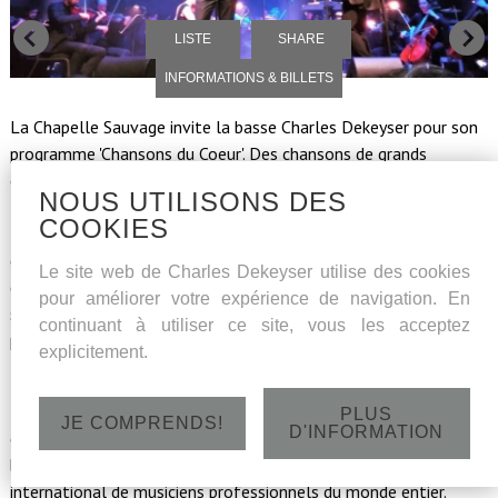
LISTE
SHARE
INFORMATIONS & BILLETS
La Chapelle Sauvage invite la basse Charles Dekeyser pour son
programme 'Chansons du Coeur'. Des chansons de grands
chansonniers comme Brel, Aznavour, Nat King Cole et Elvis
NOUS UTILISONS DES
Presley ont reçu un son symphonique du compositeur belge
COOKIES
Nicolas De Cock. Intimité et sons extatiques se donnent la main
dans ce concert réconfortant ! Des classiques intemporels de
Le site web de Charles Dekeyser utilise des cookies
divers styles et pays reçoivent un make-over orchestrale et
pour améliorer votre expérience de navigation. En
sont chantés par l'une des voix les plus chaleureuses de notre
continuant à utiliser ce site, vous les acceptez
pays.
explicitement.
Basse Charles Dekeyser, artiste associé à la Chapelle Reine
Elisabeth, est accompagné des jeunes musiciens prometteurs
PLUS
JE COMPRENDS!
D'INFORMATION
de La Chapelle Sauvage. Sous l'impulsion du chef d'orchestre
belge Karel De Wilde, l'orchestre est devenu un groupe
international de musiciens professionnels du monde entier.