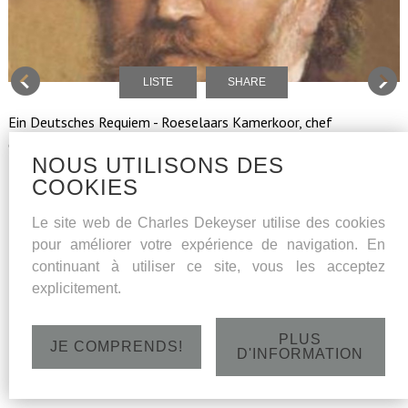
LISTE
SHARE
Ein Deutsches Requiem - Roeselaars Kamerkoor, chef
d'orchestre Bart Naessens, solistes: soprano Amaryllis
NOUS UTILISONS DES
Dieltiens, basse Charles Dekeyser
COOKIES
Le site web de Charles Dekeyser utilise des cookies
Dimanche 30 octobre 2016 - St.Amanduskerk,
pour améliorer votre expérience de navigation. En
Bevrijdingsstraat 1, 8480 Bekegem - 18h
continuant à utiliser ce site, vous les acceptez
explicitement.
PLUS
JE COMPRENDS!
D'INFORMATION