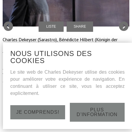
LISTE
SHARE
Charles Dekeyser (Sarastro), Bénédicte Hilbert (Königin der
Nacht) samen met zangers-acteurs van de Operastudio
NOUS UTILISONS DES
Vlaanderen Adam Torrance, Christian Lujàn, David Astorga,
COOKIES
Laurence Servaes, Mariana Castello-Branco, Brynne Mcleod,
Amelia Jardon, Liliana Sebastiao, Alexey Kokhanov, Mauricio
Le site web de Charles Dekeyser utilise des cookies
Villanueva Espinosa en pianisten Pablo Garcia-Berlanga en
pour améliorer votre expérience de navigation. En
Caroline James, regie Benoît Deleersnyder.
continuant à utiliser ce site, vous les acceptez
explicitement.
PLUS
JE COMPRENDS!
D'INFORMATION