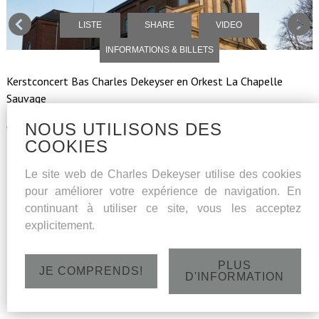
LISTE
SHARE
VIDEO
INFORMATIONS & BILLETS
Kerstconcert Bas Charles Dekeyser en Orkest La Chapelle
Sauvage
NOUS UTILISONS DES
O.L.Vrouwekerk Nazareth - dinsdag 16/12/14 - 20 u
COOKIES
Le site web de Charles Dekeyser utilise des cookies
pour améliorer votre expérience de navigation. En
continuant à utiliser ce site, vous les acceptez
explicitement.
PLUS
JE COMPRENDS!
D'INFORMATION