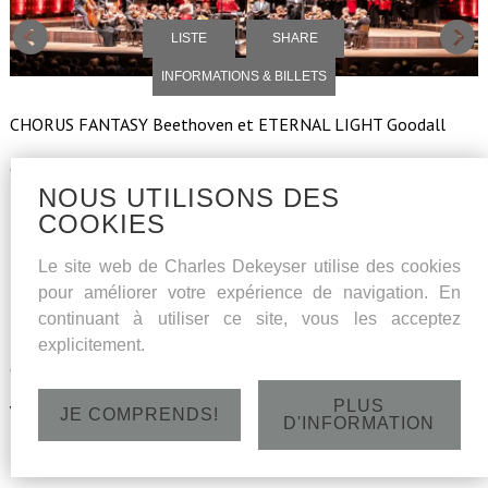
LISTE
SHARE
INFORMATIONS & BILLETS
CHORUS FANTASY Beethoven et ETERNAL LIGHT Goodall
de CHORALE
NOUS UTILISONS DES
Liebrecht Vanbeckevoort, piano
COOKIES
ténor Thomas Blondelle, basse Charles Dekeyser, soprano
Le site web de Charles Dekeyser utilise des cookies
Liesbeth Devos
pour améliorer votre expérience de navigation. En
continuant à utiliser ce site, vous les acceptez
La Passione
explicitement.
dirigé par Paul Dinneweth
PLUS
Vendredi 15 octobre 2021 - Concertgebouw Brugge - 20h
JE COMPRENDS!
D'INFORMATION