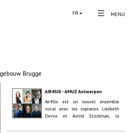
FR
MENU
tgebouw Brugge
AIR4SIX - AMUZ Antwerpen
Air4Six est un nouvel ensemble
vocal avec les sopranos Liesbeth
Devos et Astrid Stockman, la
mezzo-soprano Inez Carsauw, le
ténor Adriaan...