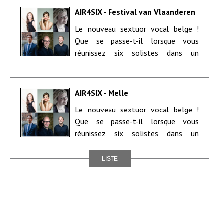
AIR4SIX - Festival van Vlaanderen
- Brakel
Le nouveau sextuor vocal belge !
Que se passe-t-il lorsque vous
réunissez six solistes dans un
ensemble ? Air4Six, le nouveau
sextet v...
AIR4SIX - Melle
Le nouveau sextuor vocal belge !
Que se passe-t-il lorsque vous
réunissez six solistes dans un
ensemble ? Air4Six, le nouveau
sextet v...
LISTE