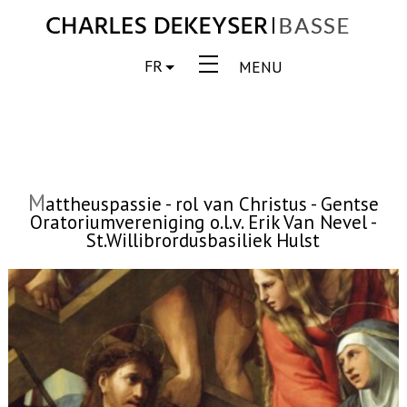
FR
MENU
M
attheuspassie - rol van Christus - Gentse
Oratoriumvereniging o.l.v. Erik Van Nevel -
St.Willibrordusbasiliek Hulst