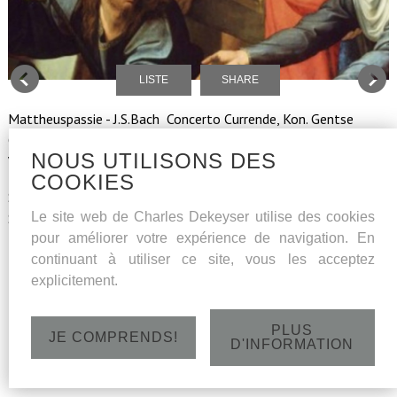
LISTE
SHARE
Mattheuspassie - J.S.Bach Concerto Currende, Kon. Gentse
Oratoriumvereniging en Kinderkoor Opera Vlaanderen, olv Erik
NOUS UTILISONS DES
Van Nevel
COOKIES
Solisten : Hilde Coppé (sopraan), Daniël Elgersma (altus), Kevin
Le site web de Charles Dekeyser utilise des cookies
Skelton (tenor-evangelist), Jan Caals (tenor-aria's), Charles
pour améliorer votre expérience de navigation. En
Dekeyser (bas-Christus) en Michiel Meijer (bas-aria's)
continuant à utiliser ce site, vous les acceptez
Zondag 22 maart 2015 - St.WIllibrordusbasiliek Hulst - 14 u
explicitement.
PLUS
JE COMPRENDS!
D'INFORMATION