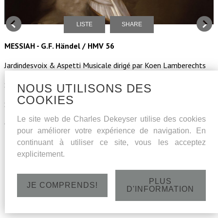
LISTE
SHARE
MESSIAH - G.F. Händel / HMV 56
Jardindesvoix & Aspetti Musicale dirigé par Koen Lamberechts
Soli:
NOUS UTILISONS DES
COOKIES
Soprano - Noémie Schellens
Le site web de Charles Dekeyser utilise des cookies
Contratenor - Pieter De Praetere
pour améliorer votre expérience de navigation. En
continuant à utiliser ce site, vous les acceptez
Tenor - Adriaan De Koster
explicitement.
Basse - Charles Dekeyser
PLUS
Dimanche 20 octobre 2024 - Begijnhofkerk O.L.V. ter Hoyen
JE COMPRENDS!
D'INFORMATION
- Lange Violettestraat 77
GENT – 15h