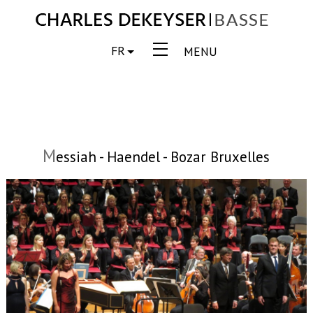
FR
MENU
M
essiah - Haendel - Bozar Bruxelles