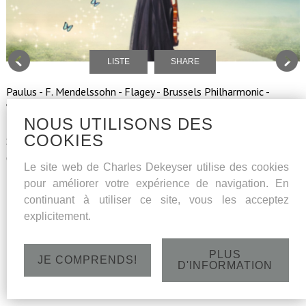
LISTE
SHARE
Paulus - F. Mendelssohn - Flagey - Brussels Philharmonic -
Vlaams Radio Koor - Solisten Muziekkapel Koningin
NOUS UTILISONS DES
Elsiabeth o.l.v.Almo Volmer, solisten : Eva Ganizate (sopraan),
COOKIES
Sarah Laulan (mezzosopraan), Yu Shao (tenor), Charles Dekeyser
(bas)
Le site web de Charles Dekeyser utilise des cookies
pour améliorer votre expérience de navigation. En
Flagey- Studio 4 - zaterdag 30/11/2013 - 20u15
continuant à utiliser ce site, vous les acceptez
explicitement.
PLUS
JE COMPRENDS!
D'INFORMATION