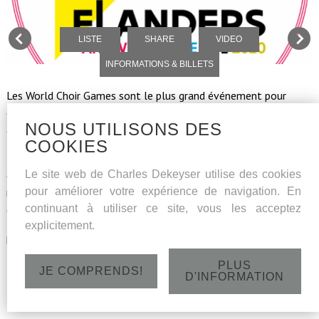
LISTE
SHARE
VIDEO
INFORMATIONS & BILLETS
Les World Choir Games sont le plus grand événement pour
chœurs au monde. L'édition 2020 se déroulera en Flandre du 5
NOUS UTILISONS DES
au 15 juillet.
COOKIES
Les World Choir Games s'ouvriront de manière festive avec un
Le site web de Charles Dekeyser utilise des cookies
grand et spectaculaire spectacle de cérémonie rempli de
pour améliorer votre expérience de navigation. En
musique le 5 juillet au Sportpaleis. Avec de nombreux solistes,
continuant à utiliser ce site, vous les acceptez
dont Charles Dekeyser.
explicitement.
plus d'informations suivront plus tard
PLUS
Dimanche 5 juillet 2020 - Antwerps Sportpaleis - Portes
JE COMPRENDS!
D'INFORMATION
18h30 - Concert 19h30