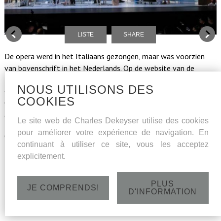
LISTE
SHARE
De opera werd in het Italiaans gezongen, maar was voorzien
van bovenschrift in het Nederlands. Op de website van de
Belgische bas Charles Dekeyser las ik “Het is voor mij een grote
NOUS UTILISONS DES
vreugde om door mijn stem partner te zijn van uw emoties”. De
COOKIES
vocalisten slaagden er inderdaad in om elk op hun manier hun
emoties via hun zang over te brengen op het publiek.
Le site web de Charles Dekeyser utilise des cookies
pour améliorer votre expérience de navigation. En
(Embrace de Moment - blog)
continuant à utiliser ce site, vous les acceptez
explicitement.
PLUS
JE COMPRENDS!
D'INFORMATION