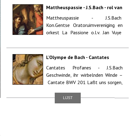
Mattheuspassie - J.S.Bach - rol van
Christus - Kon.Gentse
Mattheuspassie - J.S.Bach
Oratoruimvereniging o.l.v. Jan
Kon.Gentse Oratoruimvereniging en
Vuye - Sint Willibrordusbasiliek
Hulst
orkest La Passione o.l.v. Jan Vuye
Solisten : Sarah Peire (so...
L'Olympe de Bach - Cantates
Profanes - J.S.Bach - La Chapelle
Cantates Profanes - J.S.Bach
Rhénane - Strasbourg (FR)
Geschwinde, ihr wirbelnden Winde –
Cantate BWV 201 Laßt uns sorgen,
laßt uns wa...
LIJST
k