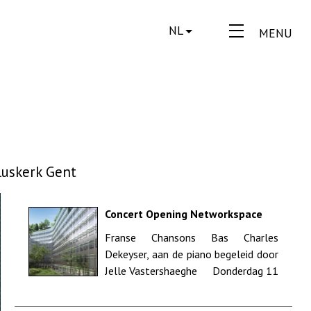
NL
MENU
uluskerk Gent
Concert Opening Networkspace
Welkin and Meraki - Parijs
Franse Chansons Bas Charles
Dekeyser, aan de piano begeleid door
Jelle Vastershaeghe Donderdag 11
april 2019 - ...