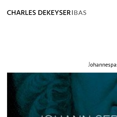
J
ohannespass