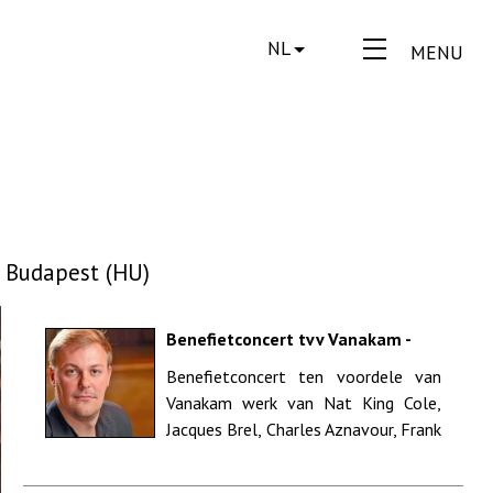
NL
MENU
- Budapest (HU)
Benefietconcert tvv Vanakam -
Concertzaal Muziekcentrum De
Benefietconcert ten voordele van
Bijloke Gent
Vanakam werk van Nat King Cole,
Jacques Brel, Charles Aznavour, Frank
Sinatra, Elvis Presley e.a. ...