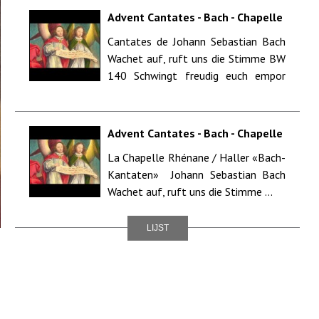
Advent Cantates - Bach - Chapelle
Rhénane o.l.v.Benoît Haller -
Cantates de Johann Sebastian Bach
Toulouse (FR)
Wachet auf, ruft uns die Stimme BW
140 Schwingt freudig euch empor
BWV 36 Num komm,...
Advent Cantates - Bach - Chapelle
Rhénane o.l.v.Benoît Haller -
La Chapelle Rhénane / Haller «Bach-
Wiener Konzerthaus - Wenen
Kantaten» Johann Sebastian Bach
(AUT)
Wachet auf, ruft uns die Stimme ...
LIJST