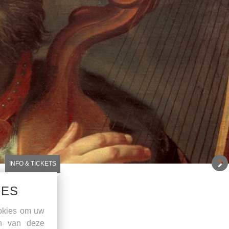
INFO & TICKETS
IES
okies om uw
en van deze