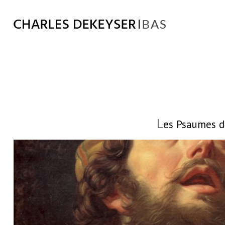
L
es Psaumes de