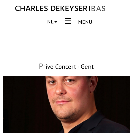
NL
MENU
P
rive Concert - Gent