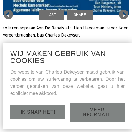
LIJST
SHARE
solisten sopraan Ann De Renais,alt Lien Haegeman, tenor Koen
Vereertbrugghen, bas Charles Dekeyser,
het Mechels Kamerorkest en koor Vivente Voce, o.l.v. Jeroen
WIJ MAKEN GEBRUIK VAN
Keymeulen.
COOKIES
De website van Charles Dekeyser maakt gebruik van
cookies om uw surfervaring te verbeteren. Door het
verder gebruiken van deze website, gaat u hier
expliciet mee akkoord.
MEER
IK SNAP HET!
INFORMATIE