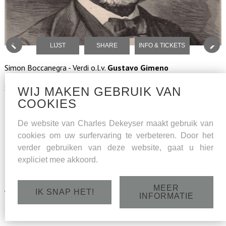
LIJST
SHARE
INFO & TICKETS
Simon Boccanegra - Verdi o.l.v.
Gustavo Gimeno
Solisten :
WIJ MAKEN GEBRUIK VAN
COOKIES
Nicola Alaimo
Simon Boccanegra
De website van Charles Dekeyser maakt gebruik van
Liang Li
Jacopo Fiesco
cookies om uw surfervaring te verbeteren. Door het
verder gebruiken van deze website, gaat u hier
Myrtò Papatanasiu
Maria Boccanegro
expliciet mee akkoord.
Najmiddin Mavlyanov
Gabriele Adorno
MEER
Aris Argiris
Paolo Albiani
IK SNAP HET!
INFORMATIE
Charles Dekeyser
Pietro