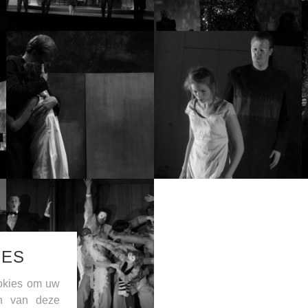
IES
okies om uw
en van deze