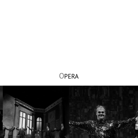
O
PERA