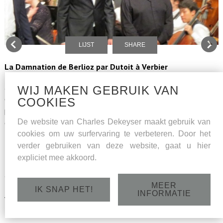
LIJST
SHARE
La Damnation de Berlioz par Dutoit à Verbier
... venu de Belgique, Charles Dekeyser est un très bon Brander
WIJ MAKEN GEBRUIK VAN
dans le peu de notes qui lui réserva Berlioz. Dans sa globalité,
COOKIES
portée par le talent de Charles Dutoit, cette soirée restera
De website van Charles Dekeyser maakt gebruik van
dans les annales du festival.(Pierre-Jean Tribot, ResMusica).
cookies om uw surfervaring te verbeteren. Door het
La Damnation de Faust de Berlioz au Festival de Verbier -
verder gebruiken van deze website, gaat u hier
Incandescent- Compte rendu
expliciet mee akkoord.
... L'on n'oublie pas non plus le passage éclair de Charles
MEER
Dekeyser, immense Brander, vif et piquant (Jacqueline Thuilleux,
IK SNAP HET!
INFORMATIE
www.concertclassic.com)