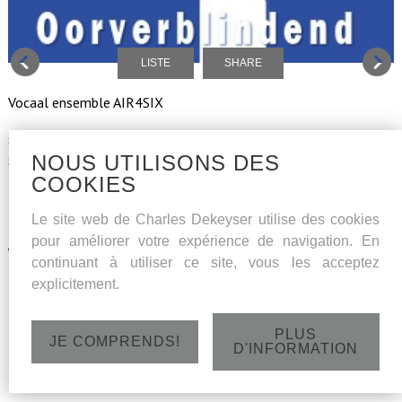
LISTE
SHARE
Vocaal ensemble AIR4SIX
solistes : sopranes Liesbet Devos en Astrid Stockman, mezzo-
NOUS UTILISONS DES
soprano Inez Carsauw, tenor Denzil Delaere, bariton Joris
COOKIES
Derder en basse Charles Dekeyser
Programme : Vaughan Williams, Britten, Parry, Elgar...
Le site web de Charles Dekeyser utilise des cookies
pour améliorer votre expérience de navigation. En
Vendredi 29 janvier 2021 - St.Gerofkerk Drongen - 20h
continuant à utiliser ce site, vous les acceptez
explicitement.
PLUS
JE COMPRENDS!
D'INFORMATION