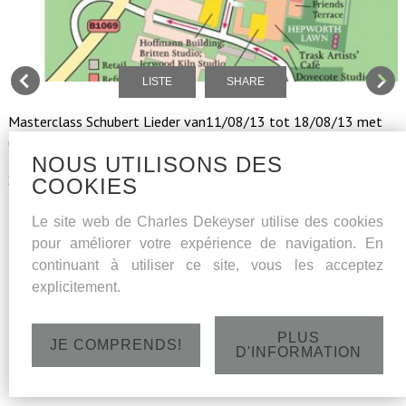
LISTE
SHARE
Masterclass Schubert Lieder van11/08/13 tot 18/08/13 met
Christoph Pregardien, Malcolm Martineau and Richard Stokes.
NOUS UTILISONS DES
Snape Malting concert Hall, Snape/Suffolk - Aldeburgh
COOKIES
Le site web de Charles Dekeyser utilise des cookies
pour améliorer votre expérience de navigation. En
continuant à utiliser ce site, vous les acceptez
explicitement.
PLUS
JE COMPRENDS!
D'INFORMATION