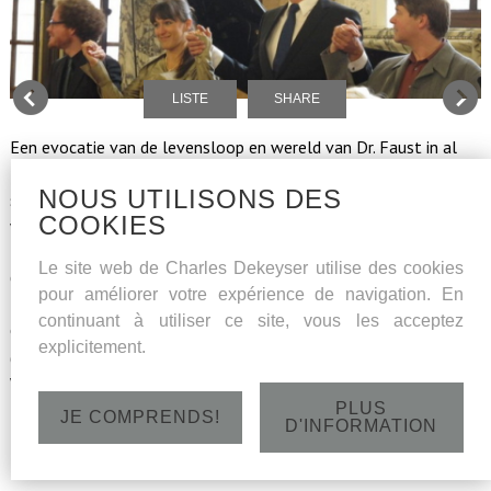
LISTE
SHARE
Een evocatie van de levensloop en wereld van Dr. Faust in al
zijn facetten door verschillende beroemde componisten. Alle
NOUS UTILISONS DES
scènes worden aan elkaar gereciteerd zodat het hele verhaal
COOKIES
wordt beleefd aan de hand van woord en muziek. Programma:
Faust in de Wereld, Faust & Gretchen, Walpurgisnacht en
Le site web de Charles Dekeyser utilise des cookies
Ondergang / met muziek van: Schubert, Schuman, Beethoven,
pour améliorer votre expérience de navigation. En
Moessorgski, Wagner, e.a. / met: Liesbeth Devos (sopraan),
continuant à utiliser ce site, vous les acceptez
Charles Dekeyser (bas), Lucas Blondeel (piano), Piet De Volder
explicitement.
(recitant) / i.s.m. Kon. Piet Stautkring CC Ter Vesten - Beveren-
Waas om 11u
PLUS
JE COMPRENDS!
D'INFORMATION