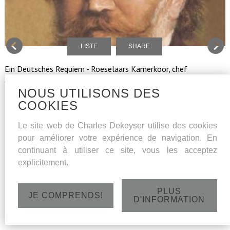
LISTE
SHARE
Ein Deutsches Requiem - Roeselaars Kamerkoor, chef
d'orchestre Bart Naessens, solistes: soprano Amaryllis
NOUS UTILISONS DES
Dieltiens, basse Charles Dekeyser
COOKIES
Le site web de Charles Dekeyser utilise des cookies
Dimanche 30 octobre 2016 - St.Amanduskerk,
pour améliorer votre expérience de navigation. En
Bevrijdingsstraat 1, 8480 Bekegem - 18h
continuant à utiliser ce site, vous les acceptez
explicitement.
PLUS
JE COMPRENDS!
D'INFORMATION