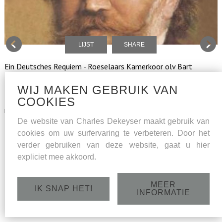
LIJST
SHARE
Ein Deutsches Requiem - Roeselaars Kamerkoor olv Bart
Naessens, solisten: sopraan Amaryllis Dieltiens, bas Charles
WIJ MAKEN GEBRUIK VAN
Dekeyser
COOKIES
reservaties : 059 29 97 77
De website van Charles Dekeyser maakt gebruik van
zondag 30 oktober 2016 - St.Amanduskerk,
cookies om uw surfervaring te verbeteren. Door het
Bevrijdingsstraat 1, 8480 Bekegem - 18u
verder gebruiken van deze website, gaat u hier
expliciet mee akkoord.
MEER
IK SNAP HET!
INFORMATIE