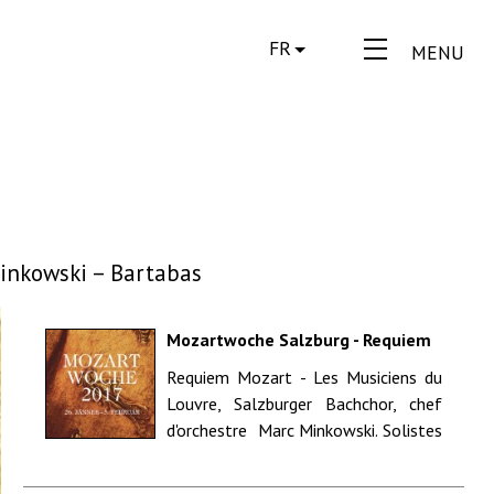
FR
MENU
Minkowski – Bartabas
Mozartwoche Salzburg - Requiem
d-Moll KV 626 - W.A.Mozart- Marc
Requiem Mozart - Les Musiciens du
Minkowski - Bartabas
Louvre, Salzburger Bachchor, chef
d'orchestre Marc Minkowski. Solistes
: soprano Genia Kühmeier, alt Elisa...