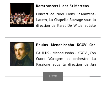
Kerstconcert Lions St.Martens-
Latem - Charles Dekeyser & La
Concert de Noël Lions St.Martens-
Chapelle Sauvage
Latem, La Chapelle Sauvage sous la
direction de Karel De Wilde, soliste
basse Charles Dekeyser. ...
Paulus - Mendelssohn - KGOV - Con
Cuore Waregem sous la direction
PAULUS - Mendelssohn - KGOV , Con
de Jan Vuye - St. Jan de Doper Kerk
Cuore Waregem et orchestre La
- Beveren-Leie
Passione sous la direction de Jan
Vuye. Solistes: Sarah Peire (soprano),
Frau...
LISTE