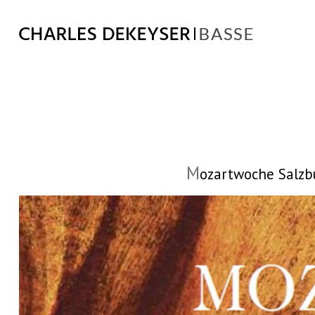
M
ozartwoche Salzbu