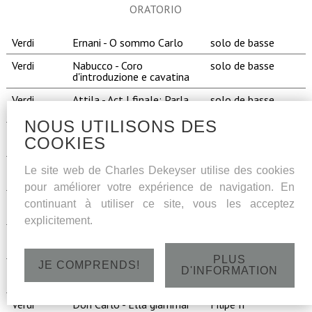
ORATORIO
Verdi
Ernani - O sommo Carlo
solo de basse
Verdi
Nabucco - Coro
solo de basse
d'introduzione e cavatina
Verdi
Attila - Act I finale: Parla,
solo de basse
imponi
NOUS UTILISONS DES
Wagner
Der Fliegende Holländer -
Daland
COOKIES
Mögst du mein kind
Verdi
Maria Stuarda - duet
Talbot
Le site web de Charles Dekeyser utilise des cookies
Talbot/Maria
pour améliorer votre expérience de navigation. En
Verdi
Simon Boccanegra - Il
Fiesco, Pietro
continuant à utiliser ce site, vous les acceptez
lacerato spirito
explicitement.
Verdi
Macbeth - Come dal ciel
Banco
precipita
PLUS
JE COMPRENDS!
Verdi
I Vespri Siciliani - O tu
Procida
D'INFORMATION
Palermo
Verdi
Don Carlo - Ella giammai
Filipe II