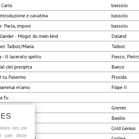
 Carlo
bassolo
introduzione e cavatina
bassolo
le: Parla, imponi
bassolo
länder - Mögst du mein kind
Daland
uet Talbot/Maria
Talbot
- Il lacerato spirito
Fiesco, Pietr
l ciel precipita
Banco
- O tu Palermo
Procida
 giammai m'amo
Filipe II
a fu
remin's aria
Gremin
IES
glia - La Calunnia
Basilio
t power art thou
Cold Genius
okies om uw
en van deze
ha zimmara senti
Colline