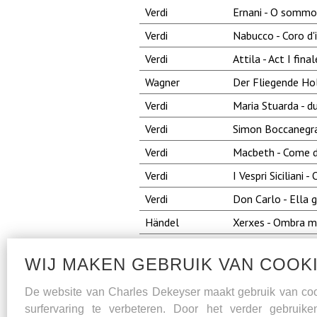
Verdi
Ernani - O sommo
Verdi
Nabucco - Coro d'
Verdi
Attila - Act I fina
Wagner
Der Fliegende Hol
Verdi
Maria Stuarda - d
Verdi
Simon Boccanegra 
Verdi
Macbeth - Come da
Verdi
I Vespri Siciliani 
Verdi
Don Carlo - Ella
Händel
Xerxes - Ombra m
Tsjaikovski
Yevgeni Onegin - G
WIJ MAKEN GEBRUIK VAN COOK
Rossini
Il Barbiere di Sivi
Purcell
King Arthur - Wha
De website van Charles Dekeyser maakt gebruik van co
surfervaring te verbeteren. Door het verder gebruik
Puccini
La Bohème - Vecc