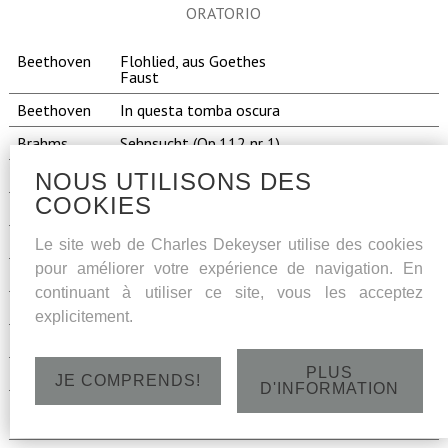
ORATORIO
Beethoven
Flohlied, aus Goethes
Faust
Beethoven
In questa tomba oscura
Brahms
Sehnsucht (Op.112 nr 1)
Brahms
Es raushet das Wasser
NOUS UTILISONS DES
COOKIES
Brahms
Spatherbst (Op.92 nr 2)
Brahms
Warum (Op.92 nr 4)
Le site web de Charles Dekeyser utilise des cookies
pour améliorer votre expérience de navigation. En
Brahms
Liebeslieder-Walzer - op.52
continuant à utiliser ce site, vous les acceptez
Dargomisjki
Gladja na luch
explicitement.
Dargomisjki
Mnie grustna
PLUS
Faure
Madrigal op.35
JE COMPRENDS!
D'INFORMATION
Ibert
Chanson de Don Quichotte
Don Quichotte
- Chanson de la Mort