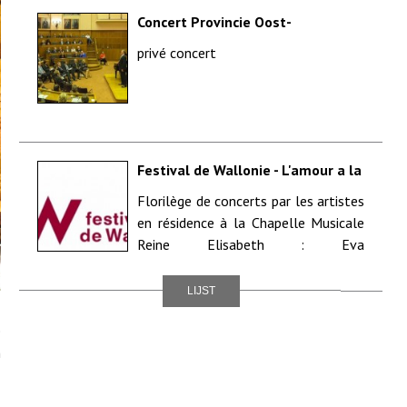
Concert Provincie Oost-
Vlaanderen voor Vlaamse
privé concert
Conferentie der balie van Gent
Festival de Wallonie - L'amour a la
Chapelle, l'amour dans la musique
Florilège de concerts par les artistes
- Incourt(Glimes) - Solisten
en résidence à la Chapelle Musicale
Muziekkapel Koningin Elisabeth
Reine Elisabeth : Eva
Ganizate(sopraan), Kinga Bor...
LIJST
e
n