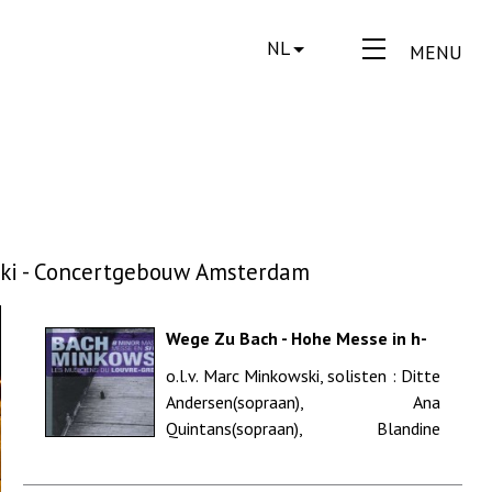
NL
MENU
wski - Concertgebouw Amsterdam
Wege Zu Bach - Hohe Messe in h-
Moll, BWV 232 - Les Musiciens du
o.l.v. Marc Minkowski, solisten : Ditte
Louvre - Marc Minkowski - Essen
Andersen(sopraan), Ana
Quintans(sopraan), Blandine
Staskiewicz(sopraan), Pauline
Sabatier(sopraan), Terry ...