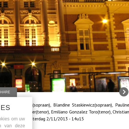
SHARE
), Ana Quintans(sopraan), Blandine Staskiewicz(sopraan), Paulin
IES
), Markus Brutscher(tenor), Emiliano Gonzalez Toro(tenor), Christia
, Grote Zaal - zaterdag 2/11/2013 - 14u15
okies om uw
en van deze