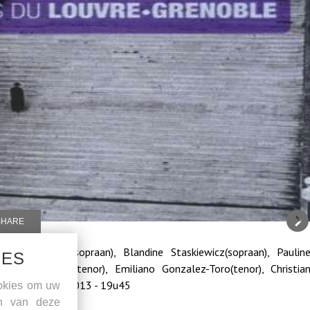
SHARE
 Ana Quintans(sopraan), Blandine Staskiewicz(sopraan), Paulin
IES
arkus Brutscher(tenor), Emiliano Gonzalez-Toro(tenor), Christia
 - vrijdag 01/11/2013 - 19u45
okies om uw
en van deze