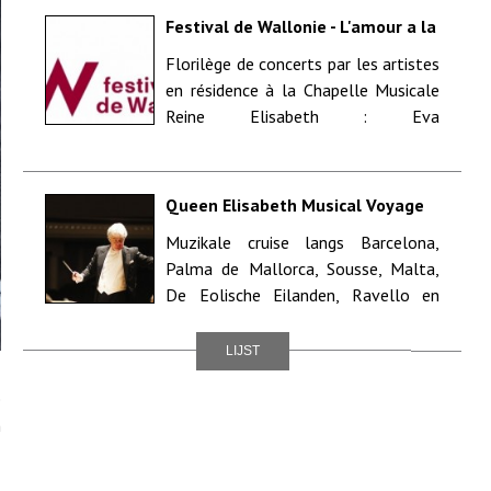
Festival de Wallonie - L'amour a la
Chapelle, l'amour dans la musique
Florilège de concerts par les artistes
- Incourt(Glimes) - Solisten
en résidence à la Chapelle Musicale
Muziekkapel Koningin Elisabeth
Reine Elisabeth : Eva
Ganizate(sopraan), Kinga Bor...
Queen Elisabeth Musical Voyage
17/09/13 tot 24/09/13
Muzikale cruise langs Barcelona,
Palma de Mallorca, Sousse, Malta,
De Eolische Eilanden, Ravello en
Rome. Aan boord : Frank Braley,
Augustin Dumay...
LIJST
e
n