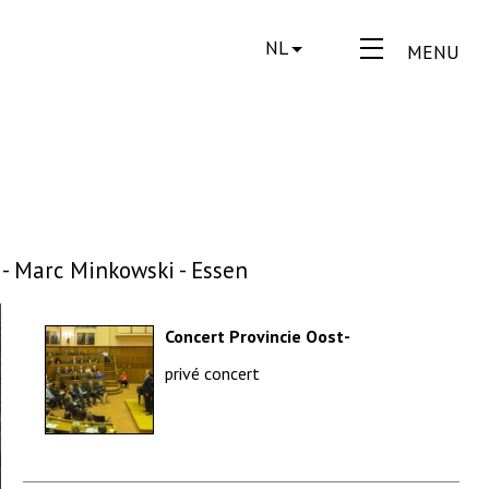
NL
MENU
 - Marc Minkowski - Essen
Concert Provincie Oost-
Vlaanderen voor Vlaamse
privé concert
Conferentie der balie van Gent