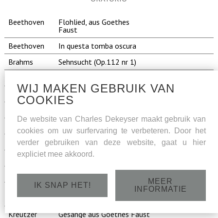
Beethoven
Flohlied, aus Goethes
Faust
Beethoven
In questa tomba oscura
Brahms
Sehnsucht (Op.112 nr 1)
Brahms
Es raushet das Wasser
WIJ MAKEN GEBRUIK VAN
Brahms
Spatherbst (Op.92 nr 2)
COOKIES
Brahms
Warum (Op.92 nr 4)
De website van Charles Dekeyser maakt gebruik van
Brahms
Liebeslieder-Walzer - op.52
cookies om uw surfervaring te verbeteren. Door het
Dargomisjki
Gladja na luch
verder gebruiken van deze website, gaat u hier
expliciet mee akkoord.
Dargomisjki
Mnie grustna
Faure
Madrigal op.35
MEER
IK SNAP HET!
INFORMATIE
Ibert
Chanson de Don Quichotte
Don Quichotte
- Chanson de la Mort
Kreutzer
Gesänge aus Goethes Faust