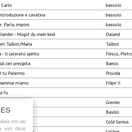
 Carlo
bassolo
introduzione e cavatina
bassolo
le: Parla, imponi
bassolo
länder - Mögst du mein kind
Daland
uet Talbot/Maria
Talbot
- Il lacerato spirito
Fiesco, Pietr
l ciel precipita
Banco
- O tu Palermo
Procida
 giammai m'amo
Filipe II
a fu
remin's aria
Gremin
IES
glia - La Calunnia
Basilio
t power art thou
Cold Genius
okies om uw
en van deze
ha zimmara senti
Colline