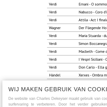
Verdi
Ernani - O sommo
Verdi
Nabucco - Coro d'
Verdi
Attila - Act I fina
Wagner
Der Fliegende Hol
Verdi
Maria Stuarda - d
Verdi
Simon Boccanegra 
Verdi
Macbeth - Come da
Verdi
I Vespri Siciliani 
Verdi
Don Carlo - Ella
Händel
Xerxes - Ombra m
Tsjaikovski
Yevgeni Onegin - G
WIJ MAKEN GEBRUIK VAN COOK
Rossini
Il Barbiere di Sivi
Purcell
King Arthur - Wha
De website van Charles Dekeyser maakt gebruik van co
surfervaring te verbeteren. Door het verder gebruik
Puccini
La Bohème - Vecc